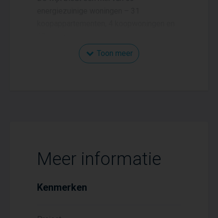
energiezuinige woningen – 31
koopappartementen, 4 koopwoningen en
18 huurwoningen – met veel licht, een
slimme indeling en altijd een eigen
Toon meer
buitenruimte. Perfect voor starters,
gezinnen en senioren die comfortabel en
duurzaam willen wonen. De natuurlijke
inrichting van het gebied met bomen,
paden en open plekken versterkt het
groene karakter.
Meer informatie
Kenmerken