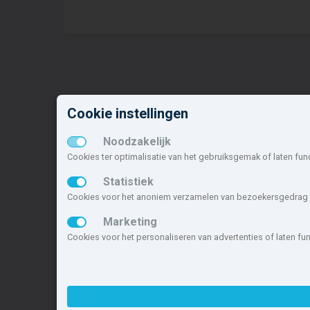
Cookie instellingen
Nieuwbouw in deze
N
gemeente
o
Noodzakelijk
Cookies ter optimalisatie van het gebruiksgemak of laten fun
Alle nieuwbouw projecten
D
Actuele nieuwbouwprojecten
H
Statistiek
Toekomstige nieuwbouwaanbod
M
Cookies voor het anoniem verzamelen van bezoekersgedrag t
Koopwoningen
V
Marketing
Huurwoningen en appartementen
W
Cookies voor het personaliseren van advertenties of laten f
Deze site maakt deel uit van
www.nieuwb
nieuwbouwsite van Nederland.
Copyright © 2007- 2026 Xitres Nieuwbou