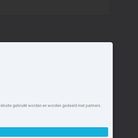
Overige
Nieuwbouwnieuws
Contact
Zakelijk
 website gebruikt worden en worden gedeeld met partners.
1 projecten de meest complete
nstellen