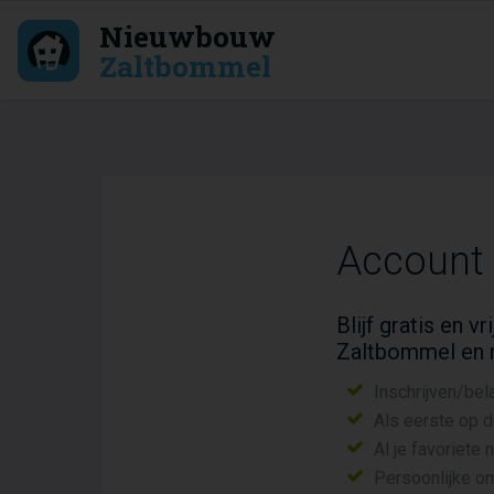
Nieuwbouw
Zaltbommel
Account
Blijf gratis en 
Zaltbommel en 
Inschrijven/bel
Als eerste op 
Al je favoriete
Persoonlijke o