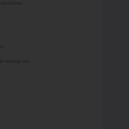
n nieuwbouw
ors
 de verkoop van